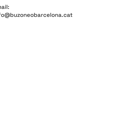
ail:
fo@buzoneobarcelona.cat