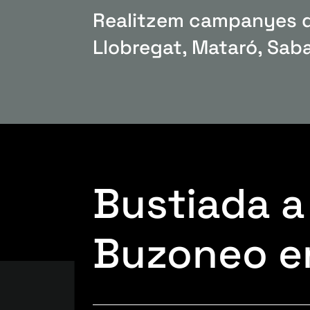
Realitzem campanyes de
Llobregat, Mataró, Saba
Bustiada a
Buzoneo e