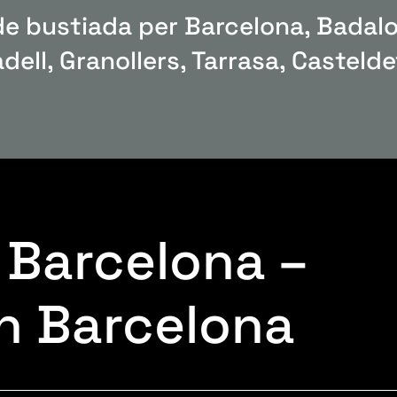
 bustiada per Barcelona, Badalon
dell, Granollers, Tarrasa, Casteld
 Barcelona –
n Barcelona