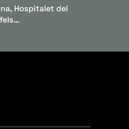
a, Hospitalet del
efels…