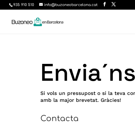
935 910 510
info@buzoneobarcelona.cat
Envia´ns
Si vols un pressupost o si la teva c
amb la major brevetat. Gràcies!
Contacta